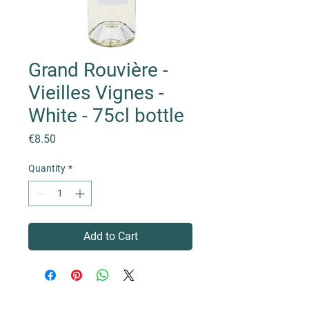
Grand Rouvière -
Vieilles Vignes -
White - 75cl bottle
Price
€8.50
Quantity
*
Add to Cart