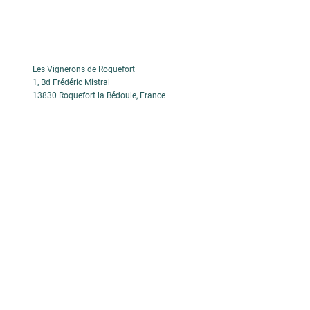
Les Vignerons de Roquefort
1, Bd Frédéric Mistral
13830 Roquefort la Bédoule, France
04 42 73 22 80
lesvigneronsderoquefort@orange.fr
Legal Notice
Cookie Policy
Privacy Policy
Terms of Sales
© 2022 by Les Vignerons de Roquefort. Created