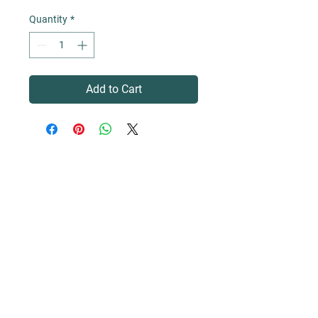
Quantity
*
Add to Cart
Les Vignerons de Roquefort
1, Bd Frédéric Mistral
13830 Roquefort la Bédoule, France
04 42 73 22 80
lesvigneronsderoquefort@orange.fr